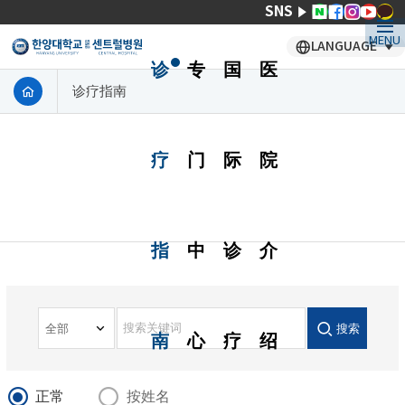
SNS
MENU
LANGUAGE
诊
专
国
医
诊疗指南
疗
门
际
院
指
中
诊
介
搜索
南
心
疗
绍
正常
按姓名