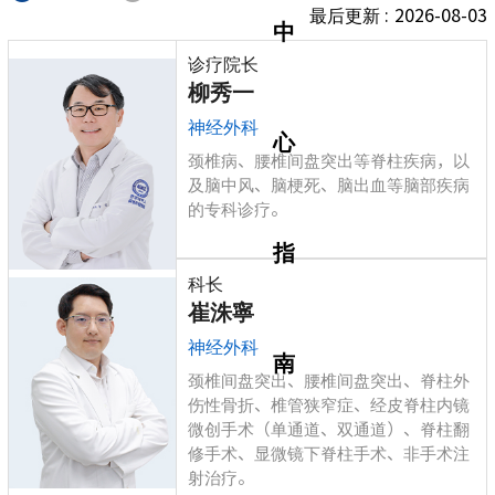
最后更新 :
2026-08-03
中
诊疗院长
柳秀一
神经外科
心
颈椎病、腰椎间盘突出等脊柱疾病，以
及脑中风、脑梗死、脑出血等脑部疾病
的专科诊疗。
指
科长
崔洙寧
神经外科
南
颈椎间盘突出、腰椎间盘突出、脊柱外
伤性骨折、椎管狭窄症、经皮脊柱内镜
微创手术（单通道、双通道）、脊柱翻
修手术、显微镜下脊柱手术、非手术注
射治疗。