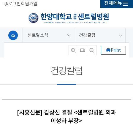
전체메뉴
로그인
회원가입
센트럴소식
건강칼럼
Print
건강칼럼
[시흥신문] 갑상선 결절 <센트럴병원 외과
이성하 부장>