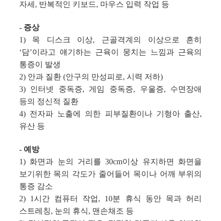
자세, 반복적인 키보드, 마우스 입력 작업 등
- 증상
1) 목 디스크 이상, 근골격계의 이상으로 흔히
‘담’이라고 얘기하는 근육이 뭉치는 느낌과 근육의
통증이 발생
2) 안과 질환 (안구의 만성피로, 시력 저하)
3) 인터넷 중독증, 게임 중독증, 우울증, 수면장애
등의 정신적 질환
4) 전자파 노출에 의한 피부질환이나 기형아 출산,
유산 등
- 예방
1) 화면과 눈의 거리를 30cm이상 유지하면 화면을
보기위한 목의 각도가 줄어들어 목이나 어깨 부위의
통증 감소
2) 1시간 컴퓨터 작업, 10분 휴식 동안 목과 허리
스트레칭, 눈의 휴식, 맨손채조 등