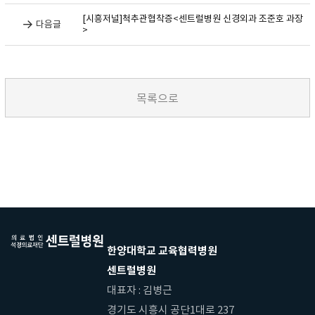
[시흥저널]척추관협착증<센트럴병원 신경외과 조준호 과장
다음글
>
한양대학교 교육협력병원
센트럴병원
대표자 : 김병근
경기도 시흥시 공단1대로 237