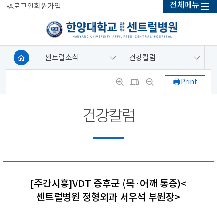
전체메뉴
로그인
회원가입
센트럴소식
건강칼럼
Print
건강칼럼
[주간시흥]VDT 증후군 (목·어깨 통증)<
센트럴병원 정형외과 서우석 부원장>